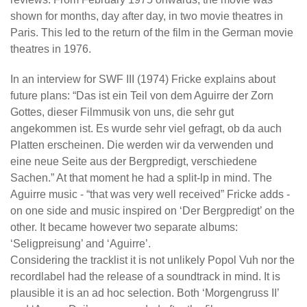
shown for months, day after day, in two movie theatres in
Paris. This led to the return of the film in the German movie
theatres in 1976.
In an interview for SWF III (1974) Fricke explains about
future plans: “Das ist ein Teil von dem Aguirre der Zorn
Gottes, dieser Filmmusik von uns, die sehr gut
angekommen ist. Es wurde sehr viel gefragt, ob da auch
Platten erscheinen. Die werden wir da verwenden und
eine neue Seite aus der Bergpredigt, verschiedene
Sachen.” At that moment he had a split-lp in mind. The
Aguirre music - “that was very well received” Fricke adds -
on one side and music inspired on ‘Der Bergpredigt’ on the
other. It became however two separate albums:
‘Seligpreisung’ and ‘Aguirre’.
Considering the tracklist it is not unlikely Popol Vuh nor the
recordlabel had the release of a soundtrack in mind. It is
plausible it is an ad hoc selection. Both ‘Morgengruss II’