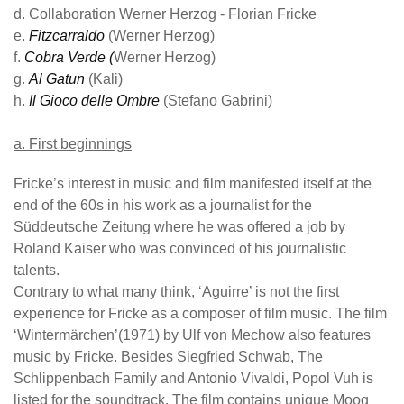
d. Collaboration Werner Herzog - Florian Fricke
e.
Fitzcarraldo
(Werner Herzog)
f.
Cobra Verde (
Werner Herzog)
g.
Al Gatun
(Kali)
h.
Il Gioco delle Ombre
(Stefano Gabrini)
a. First beginnings
Fricke’s interest in music and film manifested itself at the
end of the 60s in his work as a journalist for the
Süddeutsche Zeitung where he was offered a job by
Roland Kaiser who was convinced of his journalistic
talents.
Contrary to what many think, ‘Aguirre’ is not the first
experience for Fricke as a composer of film music. The film
‘Wintermärchen’(1971) by Ulf von Mechow also features
music by Fricke. Besides Siegfried Schwab, The
Schlippenbach Family and Antonio Vivaldi, Popol Vuh is
listed for the soundtrack. The film contains unique Moog