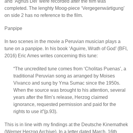
and ‘Agnus Dei’ were recorded after the film was
completed. The lenghty Moog-piece ‘Vergegenwärtigung’
on side 2 has no reference to the film.
Panpipe
In two scenes in the movie a Peruvian musician plays a
tune on a panpipe. In his book ‘Aguirre, Wrath of God’ (BFI,
2016) Eric Ames writes concerning this tune:
“The uncredited tune comes from ‘Cholitas Puenas’, a
traditional Peruvian song as arranged by Moises
Vivanco and sung by Yma Sumac since the 1950s.
When the source was brought to his attention, several
years after the film’s release, Herzog claimed
ignorance, requested permission and paid for the
rights to use it”(p.93).
This is in line with my findings at the Deutsche Kinemathek
(Werner Herzog Archive). In a letter dated March, 16th