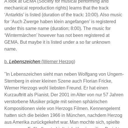
A look at GEMA (Society for musical performing and
mechanical reproduction rights) learns that the track
‘Antarktis’ is listed (duration of the track: 10:00). Also music
for ‘Auch Zwerge haben klein angefangen’ is registered
under this same name (duration; 8:00). The music for
‘Wintermärchen’ however has not been registered at
GEMA. But maybe it is listed under a so far unknown
name.
b.
Lebenszeichen
(Werner Herzog)
"In Lebenszeichen sieht man neben Wolfgang von Ungern-
Sternberg in einer kleinen Szene auch Florian Fricke,
Werner Herzogs wohl liebsten Freund. Er hat einen
Kurzauftritt als Pianist. Der 2001 im Alter von nur 57 Jahren
verstorbene Musiker prägte mit seinen sphärischen
Kompositionen viele von Herzogs Filmen. Kennengelernt
hatten sich die beiden 1966 in München, nachdem Herzog
aus Amerika zurückgekehrt war. Man mochte sich, spielte