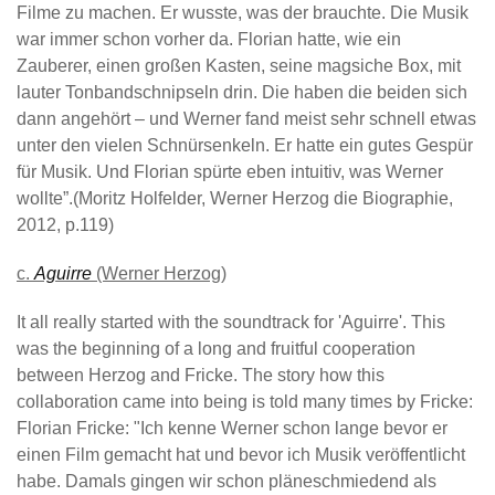
Filme zu machen. Er wusste, was der brauchte. Die Musik
war immer schon vorher da. Florian hatte, wie ein
Zauberer, einen großen Kasten, seine magsiche Box, mit
lauter Tonbandschnipseln drin. Die haben die beiden sich
dann angehört – und Werner fand meist sehr schnell etwas
unter den vielen Schnürsenkeln. Er hatte ein gutes Gespür
für Musik. Und Florian spürte eben intuitiv, was Werner
wollte”.(Moritz Holfelder, Werner Herzog die Biographie,
2012, p.119)
c.
Aguirre
(Werner Herzog)
It all really started with the soundtrack for 'Aguirre'. This
was the beginning of a long and fruitful cooperation
between Herzog and Fricke. The story how this
collaboration came into being is told many times by Fricke:
Florian Fricke: "Ich kenne Werner schon lange bevor er
einen Film gemacht hat und bevor ich Musik veröffentlicht
habe. Damals gingen wir schon pläneschmiedend als