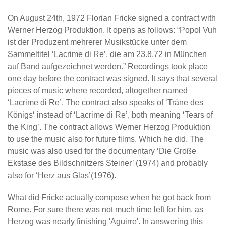
On August 24th, 1972 Florian Fricke signed a contract with
Werner Herzog Produktion. It opens as follows: “Popol Vuh
ist der Produzent mehrerer Musikstücke unter dem
Sammeltitel ‘Lacrime di Re’, die am 23.8.72 in München
auf Band aufgezeichnet werden.” Recordings took place
one day before the contract was signed. It says that several
pieces of music where recorded, altogether named
‘Lacrime di Re’. The contract also speaks of ‘Träne des
Königs‘ instead of ‘Lacrime di Re’, both meaning ‘Tears of
the King’. The contract allows Werner Herzog Produktion
to use the music also for future films. Which he did. The
music was also used for the documentary ‘Die Große
Ekstase des Bildschnitzers Steiner’ (1974) and probably
also for ‘Herz aus Glas’(1976).
What did Fricke actually compose when he got back from
Rome. For sure there was not much time left for him, as
Herzog was nearly finishing 'Aguirre'. In answering this