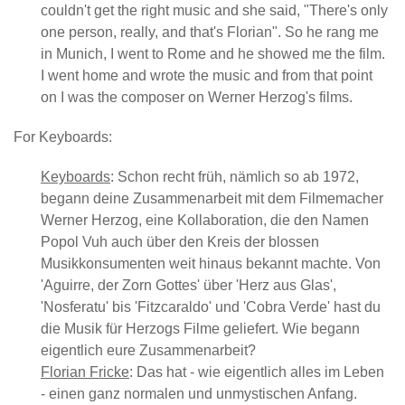
couldn't get the right music and she said, "There's only
one person, really, and that's Florian". So he rang me
in Munich, I went to Rome and he showed me the film.
I went home and wrote the music and from that point
on I was the composer on Werner Herzog's films.
For Keyboards:
Keyboards
: Schon recht früh, nämlich so ab 1972,
begann deine Zusammenarbeit mit dem Filmemacher
Werner Herzog, eine Kollaboration, die den Namen
Popol Vuh auch über den Kreis der blossen
Musikkonsumenten weit hinaus bekannt machte. Von
'Aguirre, der Zorn Gottes' über 'Herz aus Glas',
'Nosferatu' bis 'Fitzcaraldo' und 'Cobra Verde' hast du
die Musik für Herzogs Filme geliefert. Wie begann
eigentlich eure Zusammenarbeit?
Florian Fricke
: Das hat - wie eigentlich alles im Leben
- einen ganz normalen und unmystischen Anfang.