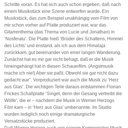
Schritte voran. Es hat sich auch schon ergeben, daß nach
einem Musikstück eine Szene entworfen wurde. Ein
Musikstück, das zum Beispiel unabhängig vom Film von
mir schon vorher auf Platte produziert war, war das
Gitarrenthema (das Thema von Lucie und Jonathan) in
‘Nosferatu’. Die Platte hieß ‘Brüder des Schattens, Himmel
des Lichts’ und enstand, als ich aus dem Himalaja
zurückkam, gut beieinander von einer langen Wanderung.
Zunächst hat es mir gar nicht behagt, daß er die Musik
hineingehängt hat in diesen Schauerfilm. (Angstmusik
mache ich nie!) Aber sie paßt. Obwohl sie gar nicht dazu
gedacht war". Vorproduziert war auch die Musik zu ‘Herz
aus Glas’. Die wichtigen Teile daraus entstammen Florian
Frickes Schallplatte ‘Singet, denn der Gesang vertreibt die
Wölfe’, die er – nachdem die Musik in Werner Herzogs
Film kam – in ‘Herz aus Glas’ umbenannte. Im Studio
wurden lediglich noch einige dramaturgische
Versatzstücke produziert.
Daß Werner Herzog auch von seinem Komponisten Musik