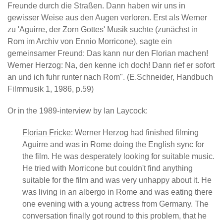
Freunde durch die Straßen. Dann haben wir uns in
gewisser Weise aus den Augen verloren. Erst als Werner
zu 'Aguirre, der Zorn Gottes' Musik suchte (zunächst in
Rom im Archiv von Ennio Morricone), sagte ein
gemeinsamer Freund: Das kann nur den Florian machen!
Werner Herzog: Na, den kenne ich doch! Dann rief er sofort
an und ich fuhr runter nach Rom". (E.Schneider, Handbuch
Filmmusik 1, 1986, p.59)
Or in the 1989-interview by Ian Laycock:
Florian Fricke
: Werner Herzog had finished filming
Aguirre and was in Rome doing the English sync for
the film. He was desperately looking for suitable music.
He tried with Morricone but couldn't find anything
suitable for the film and was very unhappy about it. He
was living in an albergo in Rome and was eating there
one evening with a young actress from Germany. The
conversation finally got round to this problem, that he