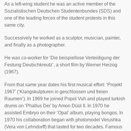
As a left-wing student he was an active member of the
Sozialistischen Deutschen Studentenbundes (SDS) and
one of the leading forces of the student protests in this
same city.
Successively he worked as a sculptor, musician, painter,
and finally as a photographer.
He was co-worker for ‘Die beispiellose Verteidigung der
Festung Deutschkreutz’, a short film by Werner Herzog
(1967).
From that same year dates his first musical effort: ‘Projekt
1967' (‘Klangskulpturen in geschlossen und freien
Raumen’). In 1969 he joined Popol Vuh and played turkish
drums on ‘Phallus Dei’ by Amon Düül II. In 1970 he
assisted Embryo on their ‘Opal’ album, playing bongos. In
1970 his collaboration began with photomodel Verushka
(Vera von Lehndorff) that lasted for two decades. Famous