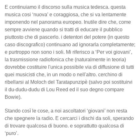
E continuiamo il discorso sulla musica tedesca. questa
musica cosi ‘nuova’ e coraggiosa, che si va lentamente
imponendo nel panorama europeo. Inutile dire che, come
sempre avviene quando si tratti di educare il pubblico
piuttosto che di pascerlo. i detentori del potere (in questo
caso discografico) continuano ad ignorarla completamente;
e purtroppo non sono i soli. Mi riferisco a ‘Per voi giovani’,
la trasmissione radiofonica che (naturalmente in teoria)
dovrebbe costituire l'unica possibile via di diffusione di tutti
quei musicisti che, in un modo o nell'altro. cerchino di
ribellarsi al Moloch del Taratapunzipè (salvo poi sostituirvi
il du-dudu-dudu di Lou Reed ed il suo degno compare
Bowie).
Stando così le cose, a noi ascoltatori ‘giovani’ non resta
che spegnere la radio. E cercarci i dischi da soli, sperando
di trovare qualcosa di buono. e soprattutto qualcosa di
‘puro’.