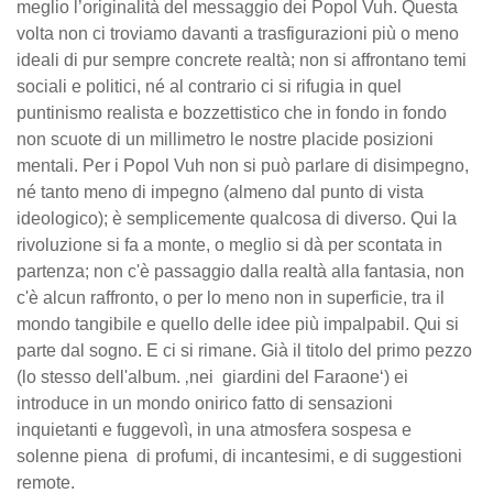
meglio l’originalità del messaggio dei Popol Vuh. Questa
volta non ci troviamo davanti a trasfigurazioni più o meno
ideali di pur sempre concrete realtà; non si affrontano temi
sociali e politici, né al contrario ci si rifugia in quel
puntinismo realista e bozzettistico che in fondo in fondo
non scuote di un millimetro le nostre placide posizioni
mentali. Per i Popol Vuh non si può parlare di disimpegno,
né tanto meno di impegno (almeno dal punto di vista
ideologico); è semplicemente qualcosa di diverso. Qui la
rivoluzione si fa a monte, o meglio si dà per scontata in
partenza; non c'è passaggio dalla realtà alla fantasia, non
c'è alcun raffronto, o per lo meno non in superficie, tra il
mondo tangibile e quello delle idee più impalpabil. Qui si
parte dal sogno. E ci si rimane. Già il titolo del primo pezzo
(lo stesso dell'album. ‚nei giardini del Faraone‘) ei
introduce in un mondo onirico fatto di sensazioni
inquietanti e fuggevolì, in una atmosfera sospesa e
solenne piena di profumi, di incantesimi, e di suggestioni
remote.