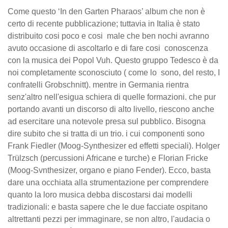
Come questo ‘In den Garten Pharaos’ album che non è
certo di recente pubblicazione; tuttavia in Italia è stato
distribuito cosi poco e cosi male che ben nochi avranno
avuto occasione di ascoltarlo e di fare cosi conoscenza
con la musica dei Popol Vuh. Questo gruppo Tedesco è da
noi completamente sconosciuto ( come lo sono, del resto, I
confratelli Grobschnitt). mentre in Germania rientra
senz'altro nell'esigua schiera di quelle formazioni. che pur
portando avanti un discorso di alto livello, riescono anche
ad esercitare una notevole presa sul pubblico. Bisogna
dire subito che si tratta di un trio. i cui componenti sono
Frank Fiedler (Moog-Synthesizer ed effetti speciali). Holger
Trülzsch (percussioni Africane e turche) e Florian Fricke
(Moog-Svnthesizer, organo e piano Fender). Ecco, basta
dare una occhiata alla strumentazione per comprendere
quanto la loro musica debba discostarsi dai modelli
tradizionali: e basta sapere che le due facciate ospitano
altrettanti pezzi per immaginare, se non altro, l'audacia o