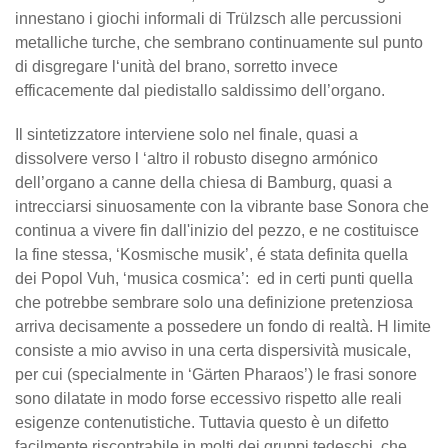
innestano i giochi informali di Trülzsch alle percussioni
metalliche turche, che sembrano continuamente sul punto
di disgregare l‘unità del brano, sorretto invece
efficacemente dal piedistallo saldissimo dell’organo.
Il sintetizzatore interviene solo nel finale, quasi a
dissolvere verso l ‘altro il robusto disegno armónico
dell’organo a canne della chiesa di Bamburg, quasi a
intrecciarsi sinuosamente con la vibrante base Sonora che
continua a vivere fin dall'inizio del pezzo, e ne costituisce
la fine stessa, ‘Kosmische musik’, é stata definita quella
dei Popol Vuh, ‘musica cosmica’: ed in certi punti quella
che potrebbe sembrare solo una definizione pretenziosa
arriva decisamente a possedere un fondo di realtà. H limite
consiste a mio avviso in una certa dispersività musicale,
per cui (specialmente in ‘Gärten Pharaos’) le frasi sonore
sono dilatate in modo forse eccessivo rispetto alle reali
esigenze contenutistiche. Tuttavia questo è un difetto
facilmente riscontrabile in molti dei gruppi tedeschi. che