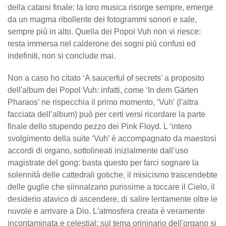
della catarsi finale: la loro musica risorge sempre, emerge
da un magma ribollente dei fotogrammi sonori e sale,
sempre più in alto. Quella dei Popol Vuh non vi riesce:
resta immersa nel calderone dei sogni più confusi ed
indefiniti, non si conclude mai.
Non a caso ho citato ‘A saucerful of secrets’ a proposito
dell'album dei Popol Vuh: infatti, come ‘In dem Gärten
Pharaos’ ne rispecchia il primo momento, ‘Vuh’ (l'altra
facciata dell’album) può per certi versi ricordare la parte
finale dello stupendo pezzo dei Pink Floyd. L ‘intero
svolgimento della suite ‘Vuh’ è accompagnato da maestosi
accordi di organo, sottolineati inizialmente dall’uso
magistrate del gong: basta questo per farci sognare la
solennità delle cattedrali gotiche, il misicismo trascendebte
delle guglie che siinnalzano purissime a toccare il Cielo, il
desiderio atavico di ascendere, di salire lentamente oltre le
nuvole e arrivare a Dio. L'atmosfera creata è veramente
incontaminata e celestial; sul tema orininario dell'organo si